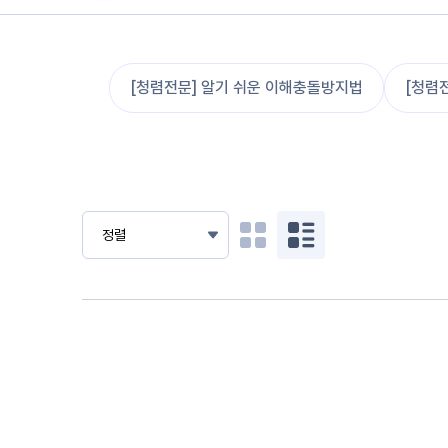
[청렴전문] 알기 쉬운 이해충돌방지법
[청렴